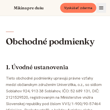
Preskočiť na obsah
Mikina pre dušu
Vyskúšať zdarma
Obchodné podmienky
1. Úvodné ustanovenia
Tieto obchodné podmienky upravujú právne vzťahy
medzi občianskym združením Univerzitka, o.z., so sídlom
Soblahov 924, 913 38 Soblahov, IČO: 52 689 131, DIČ:
2121529520, registrovaným na Ministerstve vnútra
Slovenskej republiky pod číslom VVS/1-900/90-57464